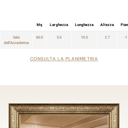
Mq
Larghezza
Lunghezza
Altezza
Pia
Sala
60.0
5.0
10.5
2.7
-1
dell'Accademia
File
CONSULTA LA PLANIMETRIA