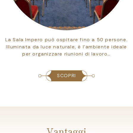
ro può ospitare fino a 50 persone.
La Sala Taz
 luce naturale, è l’ambiente ideale
collegata al
ganizzare riunioni di lavoro…
per orga
SCOPRI
Vantaggi