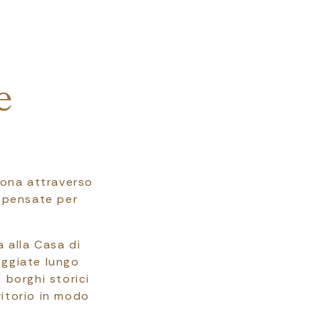
e
erona attraverso
e pensate per
a alla Casa di
seggiate lungo
i borghi storici
ritorio in modo