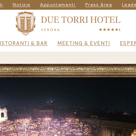
vigazione seconda
ti
Notizie
Appuntamenti
Press Area
Leade
principale
ISTORANTI & BAR
MEETING & EVENTI
ESPE