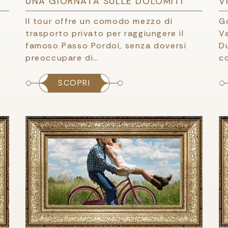
UNA GIORNATA SULLE DOLOMITI
V
Il tour offre un comodo mezzo di
Go
trasporto privato per raggiungere il
Va
famoso Passo Pordoi, senza doversi
Du
preoccupare di…
c
SCOPRI