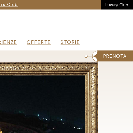
ria
rs Club
Luxury Club
RIENZE
OFFERTE
STORIE
PRENOTA