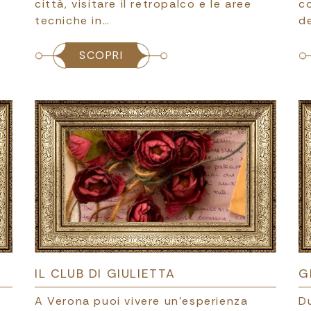
città, visitare il retropalco e le aree
co
tecniche in…
de
SCOPRI
IL CLUB DI GIULIETTA
G
A Verona puoi vivere un’esperienza
D