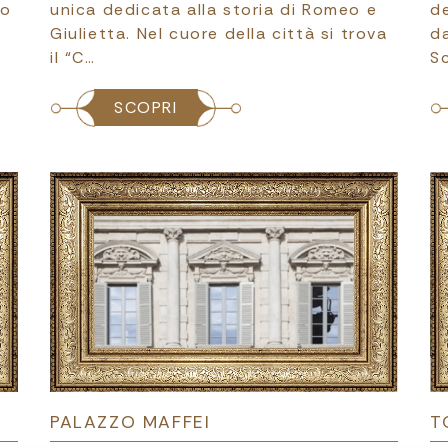
ro
unica dedicata alla storia di Romeo e
de
Giulietta. Nel cuore della città si trova
da
il “C…
S
SCOPRI
PALAZZO MAFFEI
T