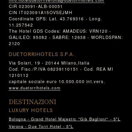
info.hotelduetorriverona@duetorrihotels.com
CIR 023091-ALB-00051
CIN IT023091A15OVSEJMH
Coordinate GPS: Lat. 43.769316 - Long.
11.257542
The Hotel GDS Codes: AMADEUS: VRN120 -
GALILEO: 95082 - SABRE: 12638 - WORLDSPAN:
2120
DUETORRIHOTELS S.P.A.
Via Solari, 19 - 20144 Milano,Italia
Cod. Fisc./P.IVA 08239110151 - Cod. REA MI
1210112
capitale sociale euro 10.000.000 int.vers.
www.duetorrihotels.com
DESTINAZIONI
LUXURY HOTELS
Bologna - Grand Hotel Majestic "Già Baglioni" - 5*L
Verona - Due Torri Hotel - 5*L