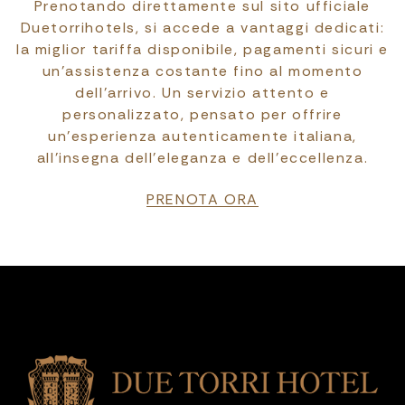
Prenotando direttamente sul sito ufficiale
Duetorrihotels, si accede a vantaggi dedicati:
la miglior tariffa disponibile, pagamenti sicuri e
un’assistenza costante fino al momento
dell’arrivo. Un servizio attento e
personalizzato, pensato per offrire
un’esperienza autenticamente italiana,
all’insegna dell’eleganza e dell’eccellenza.
PRENOTA ORA