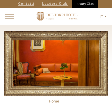
Navigazione secondaria
Salta
Contatti
Leaders Club
Luxury Club
al
contenuto
IT
principale
Breadcrumb
Home