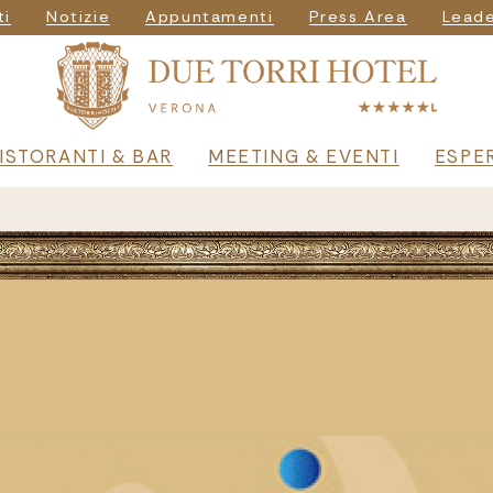
vigazione seconda
ti
Notizie
Appuntamenti
Press Area
Leade
principale
ISTORANTI & BAR
MEETING & EVENTI
ESPE