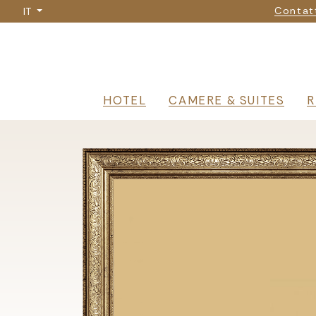
Na
Salta
Contat
IT
al
contenuto
principale
Navigazione 
HOTEL
CAMERE & SUITES
R