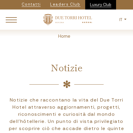
Navigazione secondaria
Salta
Contatti
Leaders Club
Luxury Club
al
contenuto
IT
principale
Breadcrumb
Home
Notizie
Notizie che raccontano la vita del Due Torri
Hotel attraverso aggiornamenti, progetti,
riconoscimenti e curiosità dal mondo
dell’hôtellerie. Un punto di vista privilegiato
per scoprire ciò che accade dietro le quinte