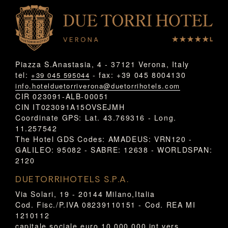
Piazza S.Anastasia, 4 - 37121 Verona, Italy
tel:
- fax: +39 045 8004130
+39 045 595044
info.hotelduetorriverona@duetorrihotels.com
CIR 023091-ALB-00051
CIN IT023091A15OVSEJMH
Coordinate GPS: Lat. 43.769316 - Long.
11.257542
The Hotel GDS Codes: AMADEUS: VRN120 -
GALILEO: 95082 - SABRE: 12638 - WORLDSPAN:
2120
DUETORRIHOTELS S.P.A.
Via Solari, 19 - 20144 Milano,Italia
Cod. Fisc./P.IVA 08239110151 - Cod. REA MI
1210112
capitale sociale euro 10.000.000 int.vers.