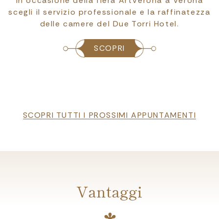
 fiera ArtVerona a Verona
In occasione della 
fessionale e la raffinatezza
Italia a Verona scegl
del Due Torri Hotel.
la raffinat
SCOPRI
SCOPRI TUTTI I PROSSIMI APPUNTAMENTI
Vantaggi