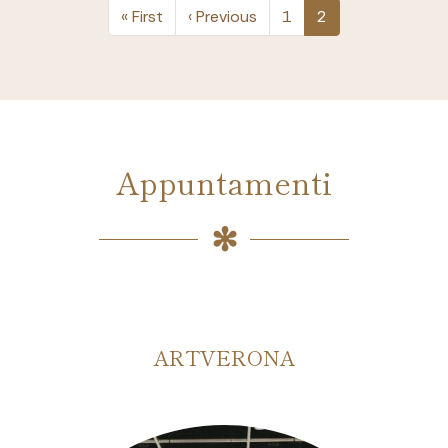
Prima pagina
Pagina precedente
« First
‹ Previous
1
2
Appuntamenti
TVERONA
SOLAR & STO