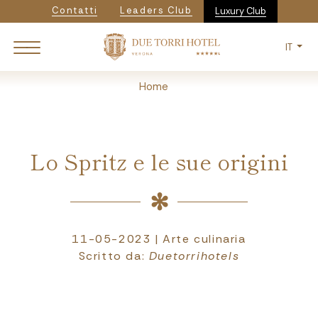
Navigazione secondaria
Salta
Contatti
Leaders Club
Luxury Club
al
contenuto
IT
principale
Breadcrumb
Home
Lo Spritz e le sue origini
11-05-2023 | Arte culinaria
Scritto da:
Duetorrihotels