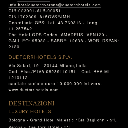
info.hotelduetorriverona@duetorrihotels.com
CIR 023091-ALB-00051
CIN IT023091A15OVSEJMH
Coordinate GPS: Lat. 43.769316 - Long.
11.257542
The Hotel GDS Codes: AMADEUS: VRN120 -
GALILEO: 95082 - SABRE: 12638 - WORLDSPAN:
2120
DUETORRIHOTELS S.P.A.
Via Solari, 19 - 20144 Milano,Italia
Cod. Fisc./P.IVA 08239110151 - Cod. REA MI
1210112
capitale sociale euro 10.000.000 int.vers.
www.duetorrihotels.com
DESTINAZIONI
LUXURY HOTELS
Bologna - Grand Hotel Majestic "Già Baglioni" - 5*L
Verona - Due Torri Hotel - 5*L